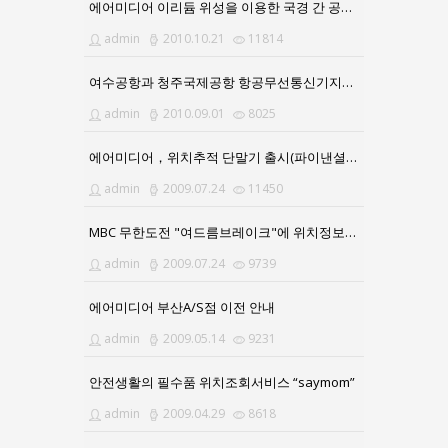
에어미디어 이리듐 위성을 이용한 국경 간 공급 승인
admin
2010.10.21
11814
여수공항과 청주국제공항 항공무선통신기지국 구축
admin
2010.09.01
8025
에어미디어，위치추적 단말기 출시(파이낸셜뉴스)
admin
2009.07.24
11450
MBC 무한도전 "여드름브레이크"에 위치정보서비스 제공
admin
2009.07.24
9739
에어미디어 부산A/S점 이전 안내
admin
2009.05.14
9231
안전생활의 필수품 위치조회서비스 “saymom”
admin
2009.04.29
8618