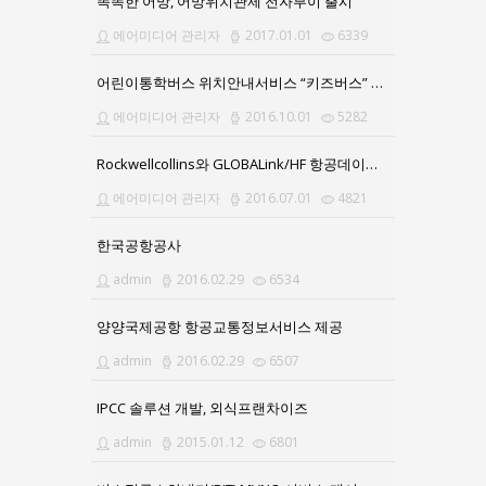
똑똑한 어망, 어망위치관제 전자부이 출시
에어미디어 관리자
2017.01.01
6339
어린이통학버스 위치안내서비스 “키즈버스” 앱(APP) 출시
에어미디어 관리자
2016.10.01
5282
Rockwellcollins와 GLOBALink/HF 항공데이터통신서비스 계약 체결
에어미디어 관리자
2016.07.01
4821
한국공항공사
admin
2016.02.29
6534
양양국제공항 항공교통정보서비스 제공
admin
2016.02.29
6507
IPCC 솔루션 개발, 외식프랜차이즈
admin
2015.01.12
6801