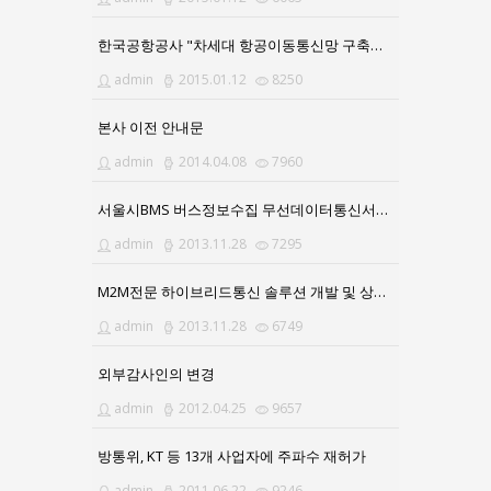
한국공항공사 "차세대 항공이동통신망 구축사업" 수주
admin
2015.01.12
8250
본사 이전 안내문
admin
2014.04.08
7960
서울시BMS 버스정보수집 무선데이터통신서비스 연장 계약
admin
2013.11.28
7295
M2M전문 하이브리드통신 솔루션 개발 및 상용화 성공
admin
2013.11.28
6749
외부감사인의 변경
admin
2012.04.25
9657
방통위, KT 등 13개 사업자에 주파수 재허가
admin
2011.06.22
9246