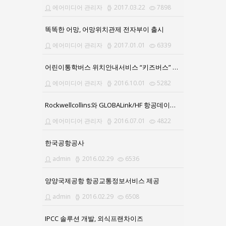
에어미디어 관리자
2017.03.22
7898
똑똑한 어망, 어망위치관제 전자부이 출시
에어미디어 관리자
2017.01.01
6339
어린이통학버스 위치안내서비스 “키즈버스” 앱(APP) 출시
에어미디어 관리자
2016.10.01
5282
Rockwellcollins와 GLOBALink/HF 항공데이터통신서비스 계약 체결
에어미디어 관리자
2016.07.01
4822
한국공항공사
admin
2016.02.29
6536
양양국제공항 항공교통정보서비스 제공
admin
2016.02.29
6508
IPCC 솔루션 개발, 외식프랜차이즈