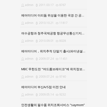
admin
2011.03.17
8767
에어미디어 이리듐 위성을 이용한 국경 간 공급 승인
admin
2010.10.21
11817
여수공항과 청주국제공항 항공무선통신기지국 구축
admin
2010.09.01
8028
에어미디어，위치추적 단말기 출시(파이낸셜뉴스)
admin
2009.07.24
11451
MBC 무한도전 "여드름브레이크"에 위치정보서비스 제공
admin
2009.07.24
9740
에어미디어 부산A/S점 이전 안내
admin
2009.05.14
9232
안전생활의 필수품 위치조회서비스 “saymom”