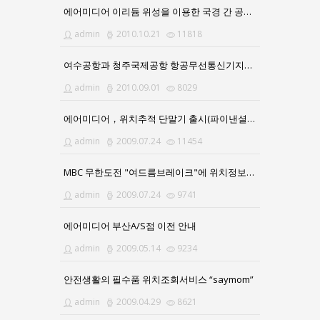
에어미디어 이리듐 위성을 이용한 국경 간 공급 승인
admin
2010.10.21
11818
여수공항과 청주국제공항 항공무선통신기지국 구축
admin
2010.09.01
8029
에어미디어，위치추적 단말기 출시(파이낸셜뉴스)
admin
2009.07.24
11454
MBC 무한도전 "여드름브레이크"에 위치정보서비스 제공
admin
2009.07.24
9741
에어미디어 부산A/S점 이전 안내
admin
2009.05.14
9234
안전생활의 필수품 위치조회서비스 “saymom”
admin
2009.04.29
8621