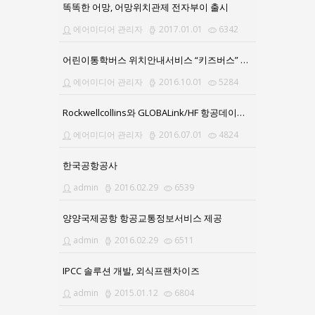
똑똑한 어망, 어망위치관제 전자부이 출시
에어미디어 관리자
2017.01.01
6342
어린이통학버스 위치안내서비스 “키즈버스” 앱(APP) 출시
에어미디어 관리자
2016.10.01
5284
Rockwellcollins와 GLOBALink/HF 항공데이터통신서비스 계약 체결
에어미디어 관리자
2016.07.01
4824
한국공항공사
admin
2016.02.29
6539
양양국제공항 항공교통정보서비스 제공
admin
2016.02.29
6511
IPCC 솔루션 개발, 외식프랜차이즈
admin
2015.01.12
6804