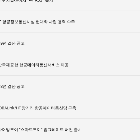
위치발신장치 “V-PASS” 출시
AC 항공정보통신시설 현대화 사업 용역 수주
19년 결산 공고
안국제공항 항공데이터통신서비스 제공
18년 결산 공고
OBALink/HF 장거리 항공데이터통신망 구축
자어망부이 “스마트부이” 업그레이드 버전 출시