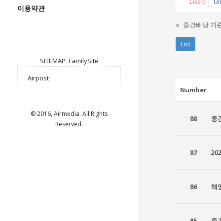
Like
0
Un
이용약관
«
중간배당 기준
List
SITEMAP
FamilySite
Number
© 2016, Airmedia. All Rights
88
중
Reserved.
87
20
86
해
85
중