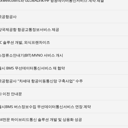
ckwellcollins와 GLOBALink/HF 항공데이터통신서비스 계약 체결
국공항공사
양국제공항 항공교통정보서비스 제공
CC 솔루션 개발, 외식프랜차이즈
정류소안내기(BIT) MVNO 서비스 개시
울시 BMS 무선데이터통신서비스 재 협약
국공항공사 "차세대 항공이동통신망 구축사업" 수주
사 이전 안내문
울시BMS 버스정보수집 무선데이터통신서비스 연장 계약
2M전문 하이브리드통신 솔루션 개발 및 상용화 성공