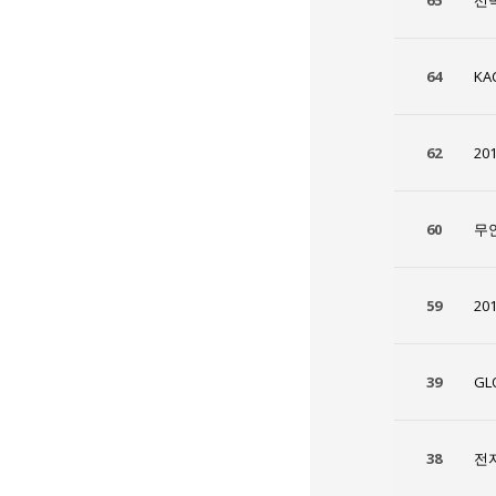
65
선박
64
K
62
20
60
무
59
20
39
GL
38
전