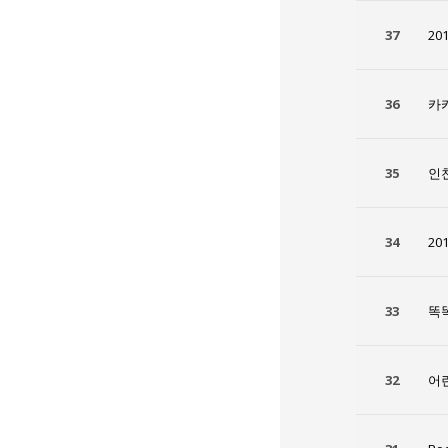
37
20
36
카
35
인
34
20
33
똑
32
어