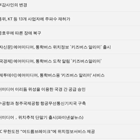
부감사인의 변경
위, KT 등 13개 사업자에 주파수 재허가
중호우에 따른 장애 복구
전자신문] 에어미디어, 통학버스 위치정보 ´키즈버스 알리미´ 출시
한국경제] 에어미디어, 통학버스 도착 알림 `키즈버스알리미`
경제투데이] 에어미디어, 통학버스용 ‘키즈버스 알리미’ 서비스
어미디어 이리듐 위성을 이용한 국경 간 공급 승인
수공항과 청주국제공항 항공무선통신기지국 구축
어미디어，위치추적 단말기 출시(파이낸셜뉴스)
BC 무한도전 "여드름브레이크"에 위치정보서비스 제공