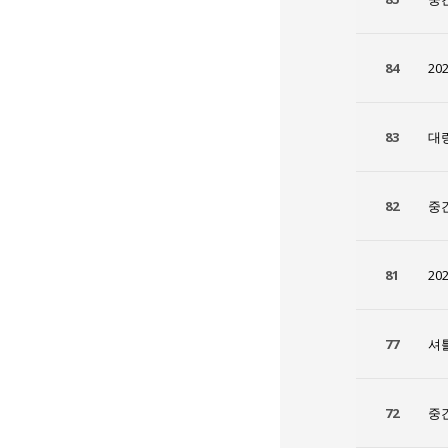
84
20
83
대
82
중
81
20
77
셔
72
중