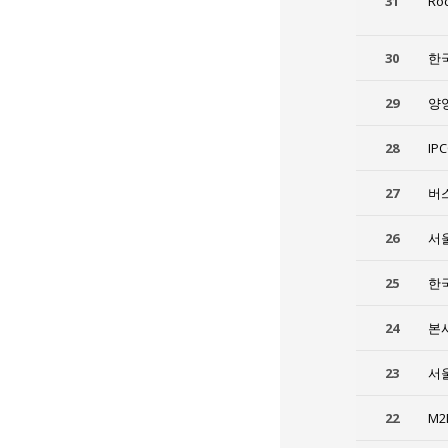
31
Ro
30
한
29
양
28
IP
27
버스
26
서
25
한
24
본
23
서
22
M