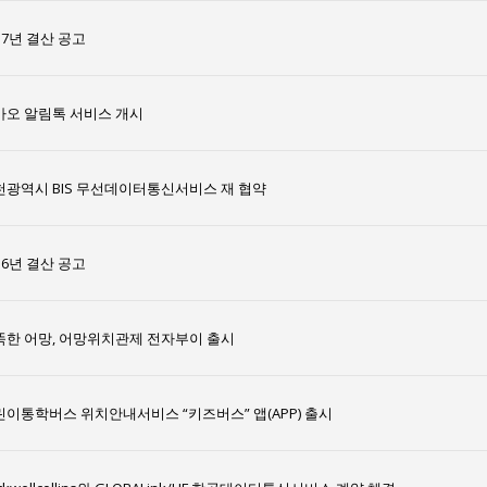
17년 결산 공고
카오 알림톡 서비스 개시
천광역시 BIS 무선데이터통신서비스 재 협약
16년 결산 공고
똑한 어망, 어망위치관제 전자부이 출시
린이통학버스 위치안내서비스 “키즈버스” 앱(APP) 출시