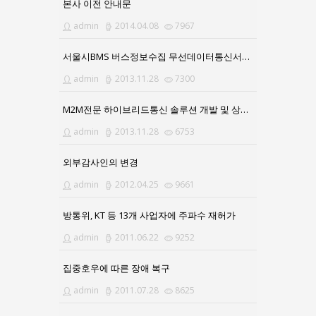
본사 이전 안내문
admin
2014.04.08
7967
서울시BMS 버스정보수집 무선데이터통신서비스 연장 계약
admin
2013.11.28
7300
M2M전문 하이브리드통신 솔루션 개발 및 상용화 성공
admin
2013.11.28
6753
외부감사인의 변경
admin
2012.04.25
9661
방통위, KT 등 13개 사업자에 주파수 재허가
admin
2011.06.22
9252
집중호우에 따른 장애 복구
admin
2011.07.28
8625