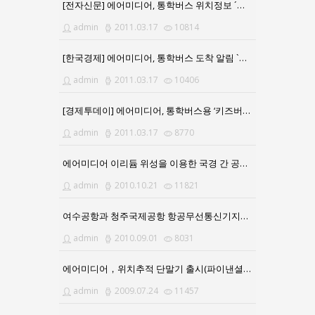
[전자신문] 에어미디어, 통학버스 위치정보 ´키즈버스 알리미´ 출시
admin
2011.03.17
10814
[한국경제] 에어미디어, 통학버스 도착 알림 `키즈버스알리미`
admin
2011.03.17
10406
[경제투데이] 에어미디어, 통학버스용 ‘키즈버스 알리미’ 서비스
admin
2011.03.17
8770
에어미디어 이리듐 위성을 이용한 국경 간 공급 승인
admin
2010.10.21
11821
여수공항과 청주국제공항 항공무선통신기지국 구축
admin
2010.09.01
8031
에어미디어，위치추적 단말기 출시(파이낸셜뉴스)
admin
2009.07.24
11457