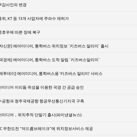
부감사인의 변경
위, KT 등 13개 사업자에 주파수 재허가
중호우에 따른 장애 복구
전자신문] 에어미디어, 통학버스 위치정보 ´키즈버스 알리미´ 출시
한국경제] 에어미디어, 통학버스 도착 알림 `키즈버스알리미`
경제투데이] 에어미디어, 통학버스용 ‘키즈버스 알리미’ 서비스
어미디어 이리듐 위성을 이용한 국경 간 공급 승인
수공항과 청주국제공항 항공무선통신기지국 구축
어미디어，위치추적 단말기 출시(파이낸셜뉴스)
BC 무한도전 "여드름브레이크"에 위치정보서비스 제공