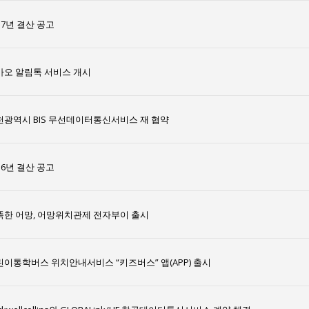
17년 결산 공고
카오 알림톡 서비스 개시
천광역시 BIS 무선데이터통신서비스 재 협약
16년 결산 공고
똑한 어망, 어망위치관제 전자부이 출시
린이통학버스 위치안내서비스 “키즈버스” 앱(APP) 출시