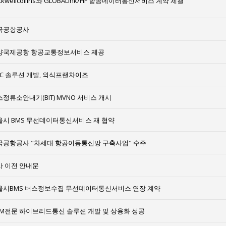
ckwellcollins와 GLOBALink/HF 항공데이터통신서비스 계약 체결
국공항공사
양국제공항 항공교통정보서비스 제공
CC 솔루션 개발, 외식프랜차이즈
정류소안내기(BIT) MVNO 서비스 개시
울시 BMS 무선데이터통신서비스 재 협약
국공항공사 "차세대 항공이동통신망 구축사업" 수주
사 이전 안내문
울시BMS 버스정보수집 무선데이터통신서비스 연장 계약
2M전문 하이브리드통신 솔루션 개발 및 상용화 성공