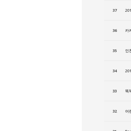
37
20
36
카
35
인
34
20
33
똑
32
어