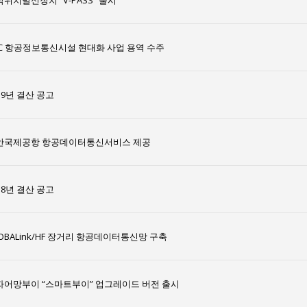
위치발신장치 “V-PASS” 출시
AC 항공정보통신시설 현대화 사업 용역 수주
19년 결산 공고
안국제공항 항공데이터통신서비스 제공
18년 결산 공고
OBALink/HF 장거리 항공데이터통신망 구축
자어망부이 “스마트부이” 업그레이드 버전 출시