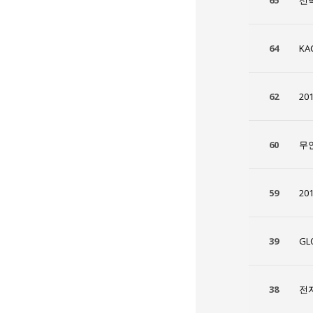
65
선박
64
K
62
20
60
무
59
20
39
GL
38
전