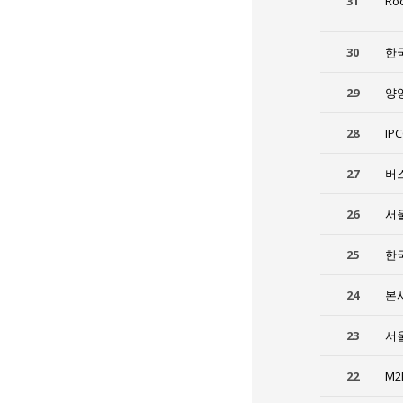
31
Ro
30
한
29
양
28
IP
27
버스
26
서
25
한
24
본
23
서
22
M