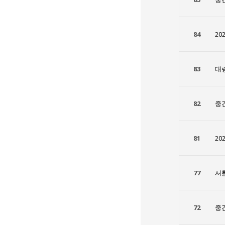
84
20
83
대
82
중
81
20
77
셔
72
중