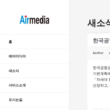
AIRMEDIA
새소
Skip
한국공
to
홈
content
Author
에어미디어
한국공항공
새소식
기본계획에
「차세대 
서비스소개
선정하고,
오시는길