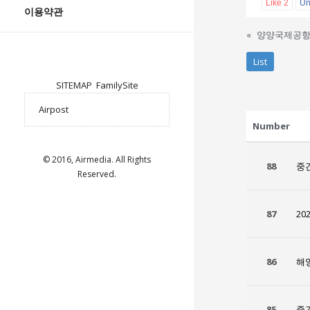
Like
2
Un
이용약관
«
양양국제공항
List
SITEMAP
FamilySite
Number
© 2016, Airmedia. All Rights
88
중
Reserved.
87
20
86
해
85
중