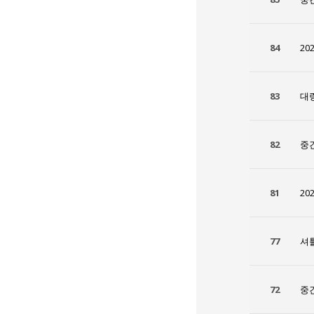
84
20
83
대
82
중
81
20
77
셔
72
중