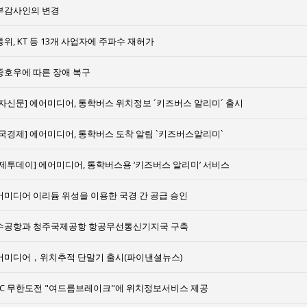
부감사인의 변경
위, KT 등 13개 사업자에 주파수 재허가
중호우에 따른 장애 복구
전자신문] 에어미디어, 통학버스 위치정보 ´키즈버스 알리미´ 출시
한국경제] 에어미디어, 통학버스 도착 알림 `키즈버스알리미`
경제투데이] 에어미디어, 통학버스용 ‘키즈버스 알리미’ 서비스
어미디어 이리듐 위성을 이용한 국경 간 공급 승인
수공항과 청주국제공항 항공무선통신기지국 구축
어미디어，위치추적 단말기 출시(파이낸셜뉴스)
BC 무한도전 "여드름브레이크"에 위치정보서비스 제공