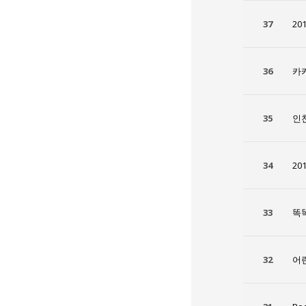
37
20
36
카
35
인
34
20
33
똑
32
어