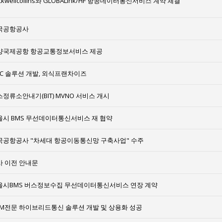
ckwellcollins와 GLOBALink/HF 항공데이터통신서비스 계약 체결
국공항공사
양국제공항 항공교통정보서비스 제공
CC 솔루션 개발, 외식프랜차이즈
정류소안내기(BIT) MVNO 서비스 개시
울시 BMS 무선데이터통신서비스 재 협약
국공항공사 "차세대 항공이동통신망 구축사업" 수주
사 이전 안내문
울시BMS 버스정보수집 무선데이터통신서비스 연장 계약
2M전문 하이브리드통신 솔루션 개발 및 상용화 성공