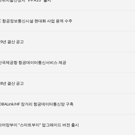
위치발신장치 “V-PASS” 출시
AC 항공정보통신시설 현대화 사업 용역 수주
19년 결산 공고
안국제공항 항공데이터통신서비스 제공
18년 결산 공고
OBALink/HF 장거리 항공데이터통신망 구축
자어망부이 “스마트부이” 업그레이드 버전 출시