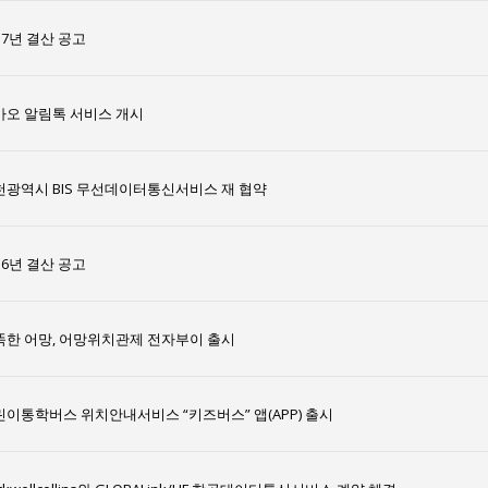
17년 결산 공고
카오 알림톡 서비스 개시
천광역시 BIS 무선데이터통신서비스 재 협약
16년 결산 공고
똑한 어망, 어망위치관제 전자부이 출시
린이통학버스 위치안내서비스 “키즈버스” 앱(APP) 출시