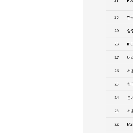
31
Ro
30
한
29
양
28
IP
27
버스
26
서
25
한
24
본
23
서
22
M