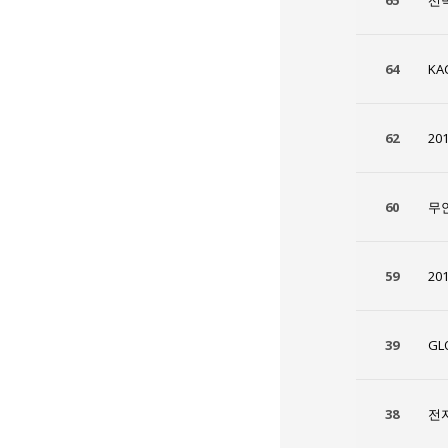
65
선박
64
K
62
20
60
무
59
20
39
GL
38
전