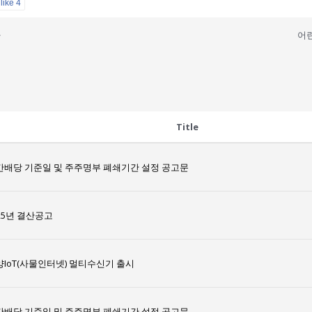
like
4
사
어린
Title
간배당 기준일 및 주주명부 폐쇄기간 설정 공고문
25년 결산공고
양IoT(사물인터넷) 멀티수신기 출시
간배당 기준일 및 주주명부 폐쇄기간 설정 공고문