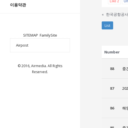
Like
2
Un
이용약관
«
한국공항공
List
SITEMAP
FamilySite
Number
© 2016, Airmedia. All Rights
88
중
Reserved.
87
20
86
해
85
중