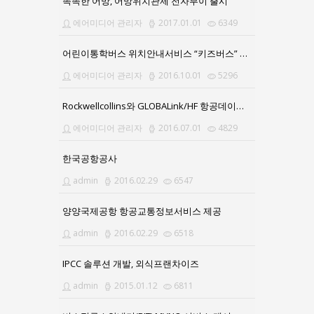
똑똑한 어망, 어망위치관제 전자부이 출시
에어미디어 관리자
2017.01.01
6349
어린이통학버스 위치안내서비스 “키즈버스” 앱(APP) 출시
에어미디어 관리자
2016.10.01
5296
Rockwellcollins와 GLOBALink/HF 항공데이터통신서비스 계약 체결
에어미디어 관리자
2016.07.01
4829
한국공항공사
admin
2016.02.29
6547
양양국제공항 항공교통정보서비스 제공
admin
2016.02.29
6518
IPCC 솔루션 개발, 외식프랜차이즈
admin
2015.01.12
6811