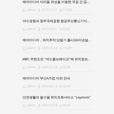
에어미디어 이리듐 위성을 이용한 국경 간 공급 승인
admin
2010.10.21
11828
여수공항과 청주국제공항 항공무선통신기지국 구축
admin
2010.09.01
8032
에어미디어，위치추적 단말기 출시(파이낸셜뉴스)
admin
2009.07.24
11457
MBC 무한도전 "여드름브레이크"에 위치정보서비스 제공
admin
2009.07.24
9745
에어미디어 부산A/S점 이전 안내
admin
2009.05.14
9244
안전생활의 필수품 위치조회서비스 “saymom”
admin
2009.04.29
8628