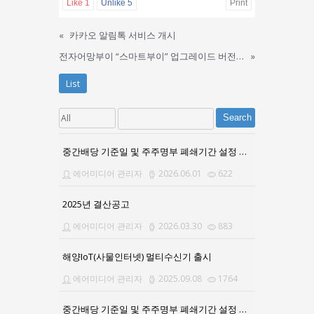
Like
1
Unlike
5
Print
«
카카오 알림톡 서비스 개시
전자어망부이 “스마트부이” 업그레이드 버전 출시
»
List
Search
중간배당 기준일 및 주주명부 폐쇄기간 설정 공고문
에어미디어 관리자
2026.06.01
622
2025년 결산공고
에어미디어 관리자
2026.03.30
883
해양IoT(사물인터넷) 멀티수신기 출시
에어미디어 관리자
2025.09.08
1764
중간배당 기준일 및 주주명부 폐쇄기간 설정 공고문