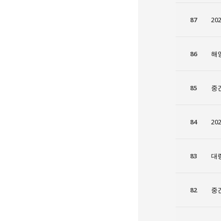
87
20
86
해
85
중
84
20
83
대
82
중