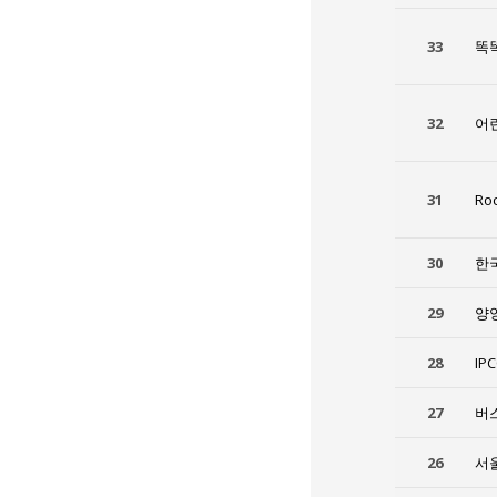
33
똑
32
어
31
Ro
30
한
29
양
28
IP
27
버스
26
서