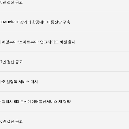
18년 결산 공고
OBALink/HF 장거리 항공데이터통신망 구축
자어망부이 “스마트부이” 업그레이드 버전 출시
17년 결산 공고
카오 알림톡 서비스 개시
천광역시 BIS 무선데이터통신서비스 재 협약
16년 결산 공고