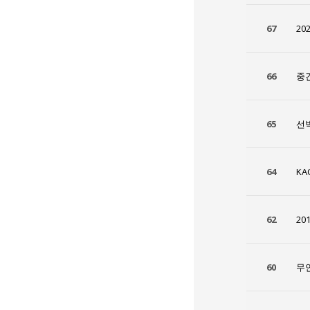
67
20
66
중
65
선박
64
K
62
20
60
무