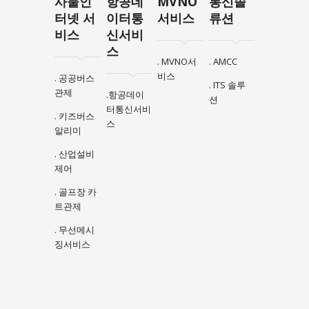
사물인
항공데
MVNO
통신솔
터넷 서
이터통
서비스
류션
비스
신서비
스
. MVNO서
. AMCC
비스
. 공공버스
. ITS 솔루
관제
.항공데이
션
터통신서비
. 키즈버스
스
알리미
. 산업설비
제어
. 골프장 카
트관제
. 무선메시
징서비스